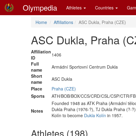
Olympedia
Athletes
Countries
Gam
Home
Affiliations
ASC Dukla, Praha (CZE)
ASC Dukla, Praha (C
Affiliation
1406
ID
Full
Armádní Sportovní Centrum Dukla
name
Short
ASC Dukla
name
Place
Praha (CZE)
Sports
ATH/BOB/BOX/CCS/CRD/CSL/CSP/CTR/FB
Founded 1948 as ATK Praha (Armádní těloc
Dukla Praha (1976-?), TJ Dukla Praha (?-?
Notes
Kolín to become
Dukla Kolín
in 1957.
Athletes (198)