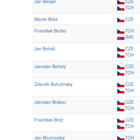
Jan Berger
CZE
TCH
Marek Bílek
CZE
František Bočko
TCH
SVK
Jan Boháč
CZE
TCH
Jaroslav Bohatý
CZE
TCH
Zdeněk Bohutínský
CZE
TCH
Jaroslav Brabec
CZE
TCH
František Brož
CZE
TCH
Jan Brumovský
TCH