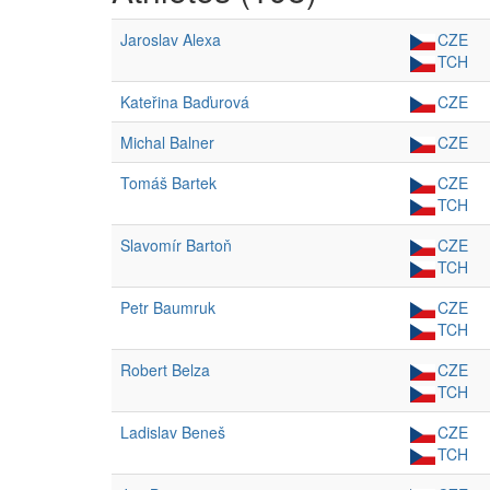
Jaroslav Alexa
CZE
TCH
Kateřina Baďurová
CZE
Michal Balner
CZE
Tomáš Bartek
CZE
TCH
Slavomír Bartoň
CZE
TCH
Petr Baumruk
CZE
TCH
Robert Belza
CZE
TCH
Ladislav Beneš
CZE
TCH