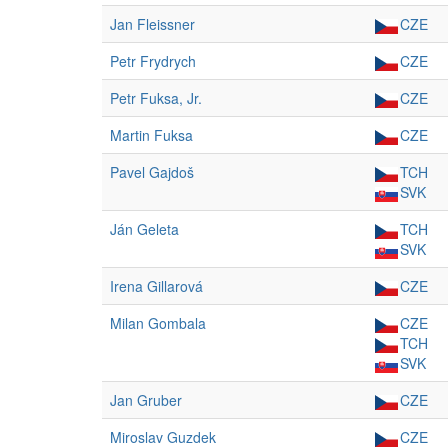
Jan Fleissner
CZE
Petr Frydrych
CZE
Petr Fuksa, Jr.
CZE
Martin Fuksa
CZE
Pavel Gajdoš
TCH
SVK
Ján Geleta
TCH
SVK
Irena Gillarová
CZE
Milan Gombala
CZE
TCH
SVK
Jan Gruber
CZE
Miroslav Guzdek
CZE