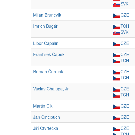
SVK
Milan Bruncvík
CZE
Imrich Bugár
TCH
SVK
Libor Capalini
CZE
František Čapek
CZE
TCH
Roman Čermák
CZE
TCH
Václav Chalupa, Jr.
CZE
TCH
Martin Cikl
CZE
Jan Cincibuch
CZE
Jiří Čtvrtečka
CZE
TCH