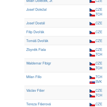
Milan Doleček, Jr.
CZE
Josef Doležal
CZE
TCH
Josef Dostál
CZE
Filip Dvořák
CZE
Tomáš Dvořák
CZE
Zbyněk Fiala
CZE
TCH
Waldemar Fibigr
CZE
TCH
Milan Fillo
TCH
SVK
Václav Fišer
CZE
TCH
Tereza Fišerová
CZE