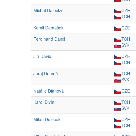
Michal Dalecký
CZE
TCH
Kamil Damašek
CZE
Ferdinand Daniš
TCH
SVK
Jiří David
CZE
TCH
Juraj Demeč
TCH
SVK
Natálie Dianová
CZE
Karol Divín
TCH
SVK
Milan Doleček
CZE
TCH