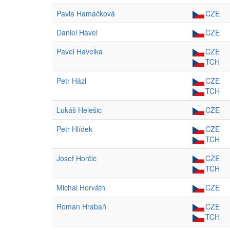
Pavla Hamáčková
CZE
Daniel Havel
CZE
Pavel Havelka
CZE
TCH
Petr Házl
CZE
TCH
Lukáš Helešic
CZE
Petr Hlídek
CZE
TCH
Josef Horčic
CZE
TCH
Michal Horváth
CZE
Roman Hrabaň
CZE
TCH