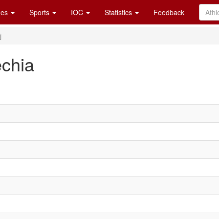
es
Sports
IOC
Statistics
Feedback
j
echia