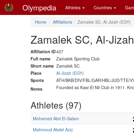
Olympedia
Athletes
Countries
Gam
Home
Affiliations
Zamalek SC, Al-Jizah (EGY)
Zamalek SC, Al-Jiza
Affiliation ID
427
Full name
Zamalek Sporting Club
Short name
Zamalek SC
Place
Al-Jizah (EGY)
Sports
ATH/BKB/DIV/FBL/GAR/HBL/JUD/TTE/V
Founded as Kasr-El Nil Club in 1911. Kn
Notes
Athletes (97)
Mohamed Abd El-Salam
Mahmoud Abdel Aziz