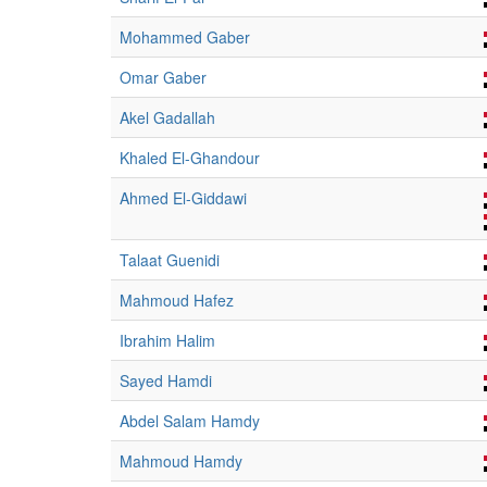
Mohammed Gaber
Omar Gaber
Akel Gadallah
Khaled El-Ghandour
Ahmed El-Giddawi
Talaat Guenidi
Mahmoud Hafez
Ibrahim Halim
Sayed Hamdi
Abdel Salam Hamdy
Mahmoud Hamdy