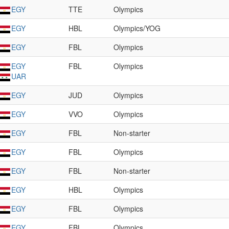
EGY
TTE
Olympics
EGY
HBL
Olympics/YOG
EGY
FBL
Olympics
EGY
FBL
Olympics
UAR
EGY
JUD
Olympics
EGY
VVO
Olympics
EGY
FBL
Non-starter
EGY
FBL
Olympics
EGY
FBL
Non-starter
EGY
HBL
Olympics
EGY
FBL
Olympics
EGY
FBL
Olympics