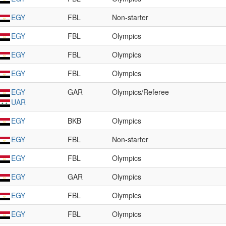
EGY
FBL
Non-starter
EGY
FBL
Olympics
EGY
FBL
Olympics
EGY
FBL
Olympics
EGY
GAR
Olympics/Referee
UAR
EGY
BKB
Olympics
EGY
FBL
Non-starter
EGY
FBL
Olympics
EGY
GAR
Olympics
EGY
FBL
Olympics
EGY
FBL
Olympics