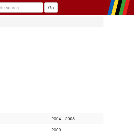
2004—2008
2000