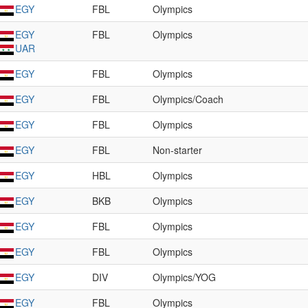
EGY
FBL
Olympics
EGY
FBL
Olympics
UAR
EGY
FBL
Olympics
EGY
FBL
Olympics/Coach
EGY
FBL
Olympics
EGY
FBL
Non-starter
EGY
HBL
Olympics
EGY
BKB
Olympics
EGY
FBL
Olympics
EGY
FBL
Olympics
EGY
DIV
Olympics/YOG
EGY
FBL
Olympics