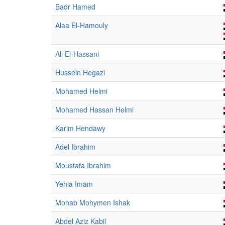
Badr Hamed
Alaa El-Hamouly
Ali El-Hassani
Hussein Hegazi
Mohamed Helmi
Mohamed Hassan Helmi
Karim Hendawy
Adel Ibrahim
Moustafa Ibrahim
Yehia Imam
Mohab Mohymen Ishak
Abdel Aziz Kabil