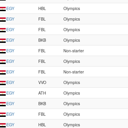
EGY
HBL
Olympics
EGY
FBL
Olympics
EGY
FBL
Olympics
EGY
BKB
Olympics
EGY
FBL
Non-starter
EGY
FBL
Olympics
EGY
FBL
Non-starter
EGY
VVO
Olympics
EGY
ATH
Olympics
EGY
BKB
Olympics
EGY
FBL
Olympics
EGY
HBL
Olympics