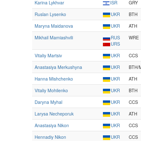
Karina Lykhvar
ISR
GRY
Ruslan Lysenko
UKR
BTH
Maryna Maidanova
UKR
ATH
Mikhail Mamiashvili
RUS
WRE
URS
Vitaliy Martsiv
UKR
CCS
Anastasiya Merkushyna
UKR
BTH/
Hanna Mishchenko
UKR
ATH
Vitaliy Mohilenko
UKR
BTH
Daryna Myhal
UKR
CCS
Larysa Necheporuk
UKR
ATH
Anastasiya Nikon
UKR
CCS
Hennadiy Nikon
UKR
CCS