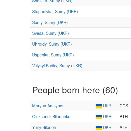
Shostka, Sumy (UKR)
Stepanivka, Sumy (UKR)
Sumy, Sumy (UKR)
Svesa, Sumy (UKR)
Uhroïdy, Sumy (UKR)
Uspenka, Sumy (UKR)
Velykyi Budky, Sumy (UKR)
People born here (60)
Maryna Antsybor
UKR
CCS
Oleksandr Bilanenko
UKR
BTH
Yuriy Bilonoh
UKR
ATH