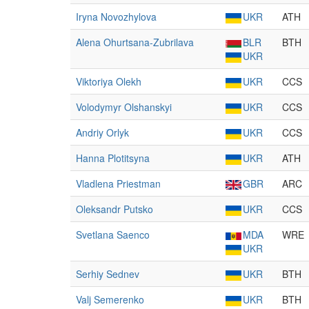
Iryna Novozhylova
UKR
ATH
Alena Ohurtsana-Zubrilava
BLR
BTH
UKR
Viktoriya Olekh
UKR
CCS
Volodymyr Olshanskyi
UKR
CCS
Andriy Orlyk
UKR
CCS
Hanna Plotitsyna
UKR
ATH
Vladlena Priestman
GBR
ARC
Oleksandr Putsko
UKR
CCS
Svetlana Saenco
MDA
WRE
UKR
Serhiy Sednev
UKR
BTH
Valj Semerenko
UKR
BTH