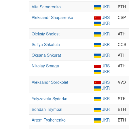
Vita Semerenko
UKR
BTH
Aleksandr Shaparenko
URS
CSP
UKR
Oleksiy Shelest
UKR
ATH
Sofiya Shkatula
UKR
CCS
Oksana Shkurat
UKR
ATH
Nikolay Smaga
URS
ATH
UKR
Aleksandr Sorokolet
URS
VVO
UKR
Yelyzaveta Sydorko
UKR
STK
Bohdan Tsymbal
UKR
BTH
Artem Tyshchenko
UKR
BTH