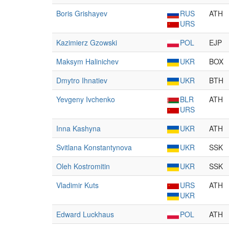
Boris Grishayev
RUS
ATH
URS
Kazimierz Gzowski
POL
EJP
Maksym Halinichev
UKR
BOX
Dmytro Ihnatiev
UKR
BTH
Yevgeny Ivchenko
BLR
ATH
URS
Inna Kashyna
UKR
ATH
Svitlana Konstantynova
UKR
SSK
Oleh Kostromitin
UKR
SSK
Vladimir Kuts
URS
ATH
UKR
Edward Luckhaus
POL
ATH