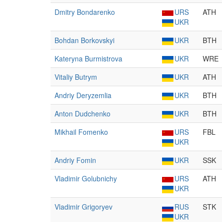
Dmitry Bondarenko
URS
ATH
UKR
Bohdan Borkovskyi
UKR
BTH
Kateryna Burmistrova
UKR
WRE
Vitaliy Butrym
UKR
ATH
Andriy Deryzemlia
UKR
BTH
Anton Dudchenko
UKR
BTH
Mikhail Fomenko
URS
FBL
UKR
Andriy Fomin
UKR
SSK
Vladimir Golubnichy
URS
ATH
UKR
Vladimir Grigoryev
RUS
STK
UKR