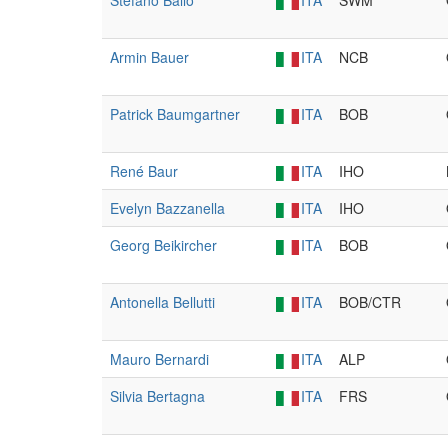
Stefano Ballo
ITA
SWM
Armin Bauer
ITA
NCB
Patrick Baumgartner
ITA
BOB
René Baur
ITA
IHO
Evelyn Bazzanella
ITA
IHO
Georg Beikircher
ITA
BOB
Antonella Bellutti
ITA
BOB/CTR
Mauro Bernardi
ITA
ALP
Silvia Bertagna
ITA
FRS