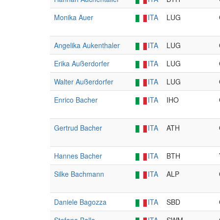
Monika Auer
ITA
LUG
Angelika Aukenthaler
ITA
LUG
Erika Außerdorfer
ITA
LUG
Walter Außerdorfer
ITA
LUG
Enrico Bacher
ITA
IHO
Gertrud Bacher
ITA
ATH
Hannes Bacher
ITA
BTH
Silke Bachmann
ITA
ALP
Daniele Bagozza
ITA
SBD