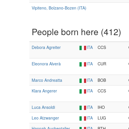
Vipiteno, Bolzano-Bozen (ITA)
People born here (412)
Debora Agreiter
ITA
CCS
Eleonora Alverà
ITA
CUR
Marco Andreatta
ITA
BOB
Klara Angerer
ITA
CCS
Luca Ansoldi
ITA
IHO
Leo Atzwanger
ITA
LUG
Hannah Auchentaller
ITA
BTH