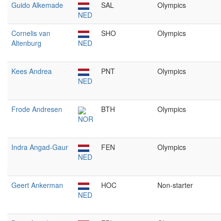
Guido Alkemade
SAL
Olympics
NED
Cornelis van
SHO
Olympics
Altenburg
NED
Kees Andrea
PNT
Olympics
NED
Frode Andresen
BTH
Olympics
NOR
Indra Angad-Gaur
FEN
Olympics
NED
Geert Ankerman
HOC
Non-starter
NED