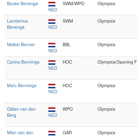
Bouke Benenga
SWM/WPO
Olympics
NED
Lambertus
SWM
Olympics
Benenga
NED
Maikel Benner
BBL
Olympics
NED
Carina Benninga
HOC
Olympics/Opening F
NED
Marc Benninga
HOC
Olympics
NED
Gillian van den
WPO
Olympics
Berg
NED
Mien van den
GAR
Olympics