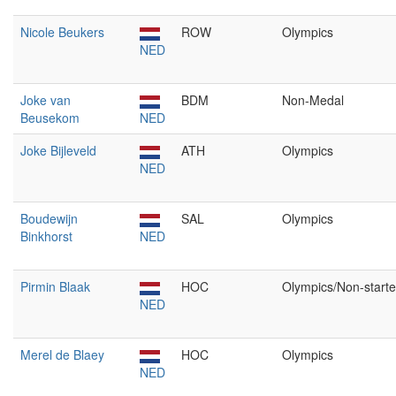
Nicole Beukers
ROW
Olympics
NED
Joke van
BDM
Non-Medal
Beusekom
NED
Joke Bijleveld
ATH
Olympics
NED
Boudewijn
SAL
Olympics
Binkhorst
NED
Pirmin Blaak
HOC
Olympics/Non-starte
NED
Merel de Blaey
HOC
Olympics
NED