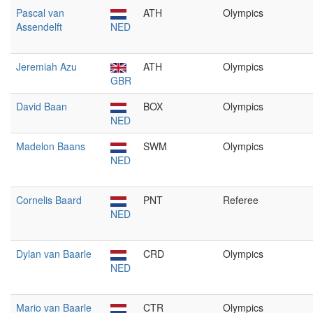
Pascal van
ATH
Olympics
Assendelft
NED
Jeremiah Azu
ATH
Olympics
GBR
David Baan
BOX
Olympics
NED
Madelon Baans
SWM
Olympics
NED
Cornelis Baard
PNT
Referee
NED
Dylan van Baarle
CRD
Olympics
NED
Mario van Baarle
CTR
Olympics