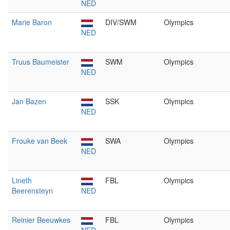
NED
Marie Baron
DIV/SWM
Olympics
NED
Truus Baumeister
SWM
Olympics
NED
Jan Bazen
SSK
Olympics
NED
Frouke van Beek
SWA
Olympics
NED
Lineth
FBL
Olympics
Beerensteyn
NED
Reinier Beeuwkes
FBL
Olympics