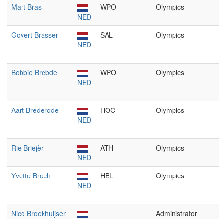
Mart Bras
WPO
Olympics
NED
Govert Brasser
SAL
Olympics
NED
Bobbie Brebde
WPO
Olympics
NED
Aart Brederode
HOC
Olympics
NED
Rie Briejèr
ATH
Olympics
NED
Yvette Broch
HBL
Olympics
NED
Nico Broekhuijsen
Administrator