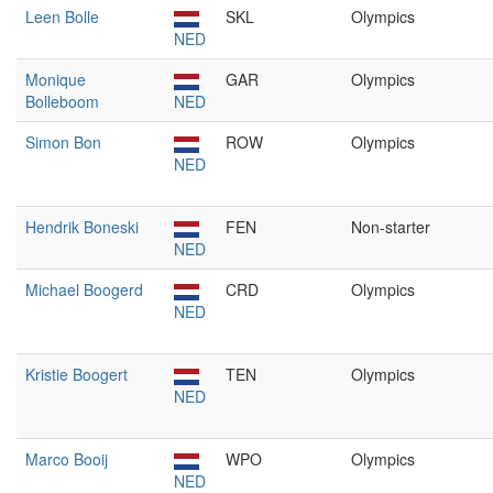
Leen Bolle
SKL
Olympics
NED
Monique
GAR
Olympics
Bolleboom
NED
Simon Bon
ROW
Olympics
NED
Hendrik Boneski
FEN
Non-starter
NED
Michael Boogerd
CRD
Olympics
NED
Kristie Boogert
TEN
Olympics
NED
Marco Booij
WPO
Olympics
NED