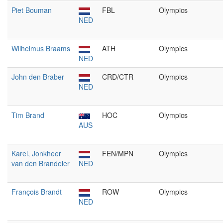
Piet Bouman
FBL
Olympics
NED
Wilhelmus Braams
ATH
Olympics
NED
John den Braber
CRD/CTR
Olympics
NED
Tim Brand
HOC
Olympics
AUS
Karel, Jonkheer
FEN/MPN
Olympics
van den Brandeler
NED
François Brandt
ROW
Olympics
NED