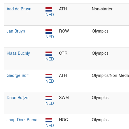
Aad de Bruyn
ATH
Non-starter
NED
Jan Bruyn
ROW
Olympics
NED
Klaas Buchly
CTR
Olympics
NED
George Büff
ATH
Olympics/Non-Meda
NED
Daan Buijze
SWM
Olympics
NED
Jaap-Derk Buma
HOC
Olympics
NED