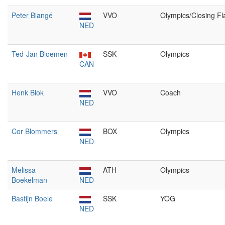
Peter Blangé
VVO
Olympics/Closing Fl
NED
Ted-Jan Bloemen
SSK
Olympics
CAN
Henk Blok
VVO
Coach
NED
Cor Blommers
BOX
Olympics
NED
Melissa
ATH
Olympics
Boekelman
NED
Bastijn Boele
SSK
YOG
NED