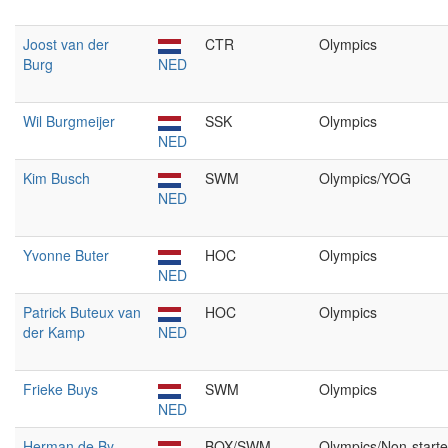
Joost van der
CTR
Olympics
Burg
NED
Wil Burgmeijer
SSK
Olympics
NED
Kim Busch
SWM
Olympics/YOG
NED
Yvonne Buter
HOC
Olympics
NED
Patrick Buteux van
HOC
Olympics
der Kamp
NED
Frieke Buys
SWM
Olympics
NED
Herman de By
BOX/SWM
Olympics/Non-starte