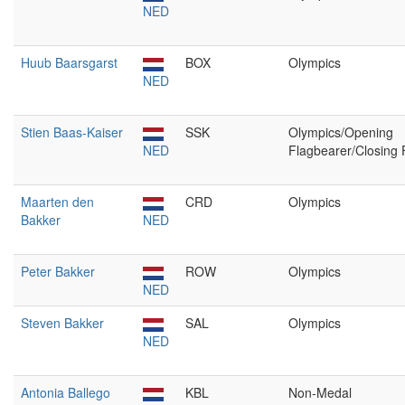
NED
Huub Baarsgarst
BOX
Olympics
NED
Stien Baas-Kaiser
SSK
Olympics/Opening
NED
Flagbearer/Closing 
Maarten den
CRD
Olympics
Bakker
NED
Peter Bakker
ROW
Olympics
NED
Steven Bakker
SAL
Olympics
NED
Antonia Ballego
KBL
Non-Medal