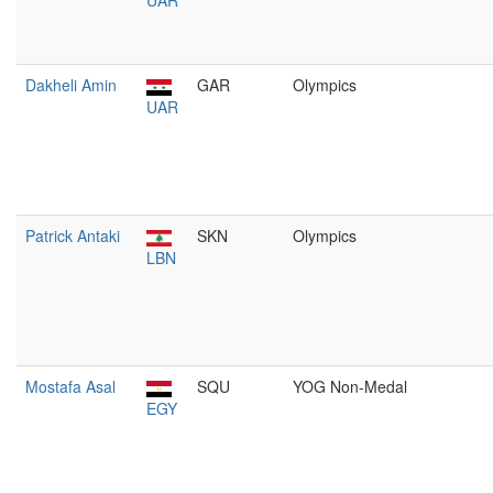
UAR
Dakheli Amin
GAR
Olympics
UAR
Patrick Antaki
SKN
Olympics
LBN
Mostafa Asal
SQU
YOG Non-Medal
EGY