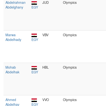
Abdelrahman
JUD
Olympics
Abdelghany
EGY
Marwa
VBV
Olympics
Abdelhady
EGY
Mohab
HBL
Olympics
Abdelhak
EGY
Ahmed
VVO
Olympics
Abdelhay
EGY