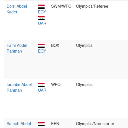
Dorri Abdel
SWM/WPO
Olympics/Referee
Kader
EGY
UAR
Fathi Abdel
BOX
Olympics
Rahman
EGY
Ibrahim Abdel
WPO
Olympics
Rahman
UAR
Sameh Abdel
FEN
Olympics/Non-starter