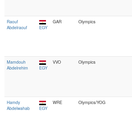
Raouf
GAR
Olympics
Abdelraouf
EGY
Mamdouh
VVO
Olympics
Abdelrehim
EGY
Hamdy
WRE
Olympics/YOG
Abdelwahab
EGY