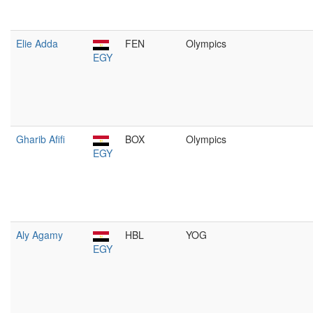
Elie Adda
FEN
Olympics
EGY
Gharib Afifi
BOX
Olympics
EGY
Aly Agamy
HBL
YOG
EGY