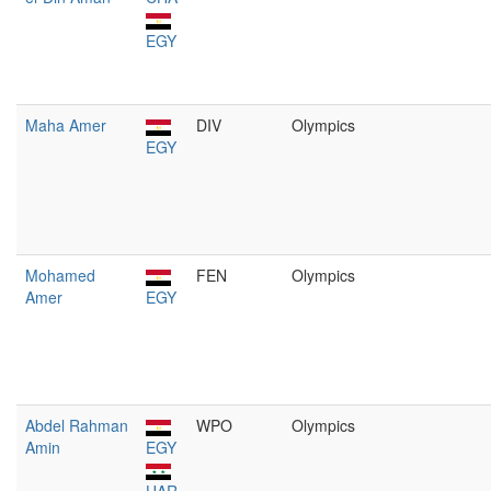
EGY
Maha Amer
DIV
Olympics
EGY
Mohamed
FEN
Olympics
Amer
EGY
Abdel Rahman
WPO
Olympics
Amin
EGY