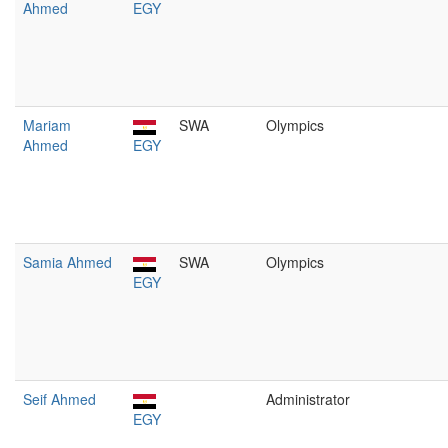
Ahmed
EGY
Mariam
SWA
Olympics
Ahmed
EGY
Samia Ahmed
SWA
Olympics
EGY
Seif Ahmed
Administrator
EGY