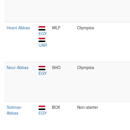
Hosni Abbas
WLF
Olympics
EGY
UAR
Nour Abbas
SHO
Olympics
EGY
Soliman
BOX
Non-starter
Abbas
EGY