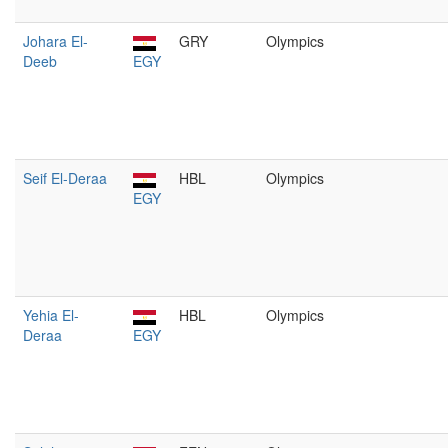
Johara El-
GRY
Olympics
Deeb
EGY
Seif El-Deraa
HBL
Olympics
EGY
Yehia El-
HBL
Olympics
Deraa
EGY