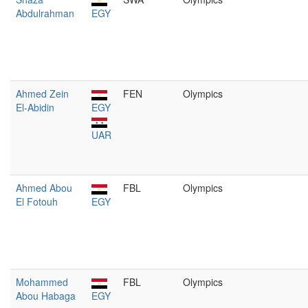
Abdulrahman
EGY
Ahmed Zein
FEN
Olympics
El-Abidin
EGY
UAR
Ahmed Abou
FBL
Olympics
El Fotouh
EGY
Mohammed
FBL
Olympics
Abou Habaga
EGY