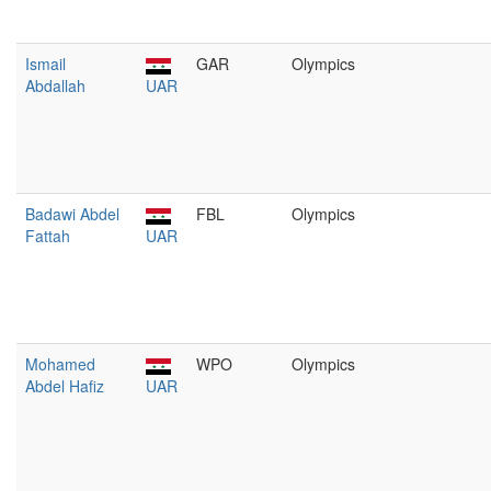
Ismail
GAR
Olympics
Abdallah
UAR
Badawi Abdel
FBL
Olympics
Fattah
UAR
Mohamed
WPO
Olympics
Abdel Hafiz
UAR