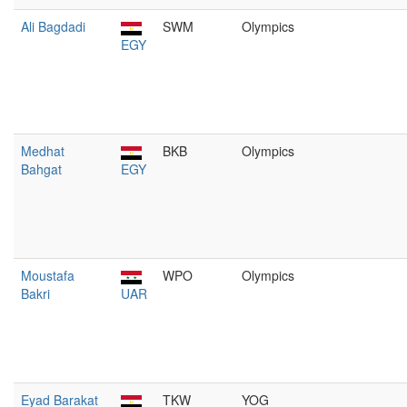
Ali Bagdadi
SWM
Olympics
EGY
Medhat
BKB
Olympics
Bahgat
EGY
Moustafa
WPO
Olympics
Bakri
UAR
Eyad Barakat
TKW
YOG